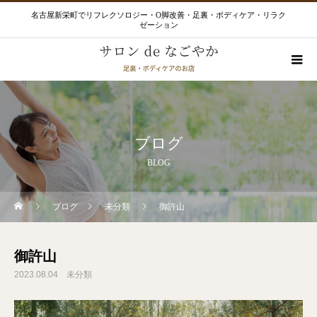
名古屋新栄町でリフレクソロジー・O脚改善・足裏・ボディケア・リラク
ゼーション
ブログ
BLOG
ブログ
未分類
御許山
御許山
2023.08.04
未分類